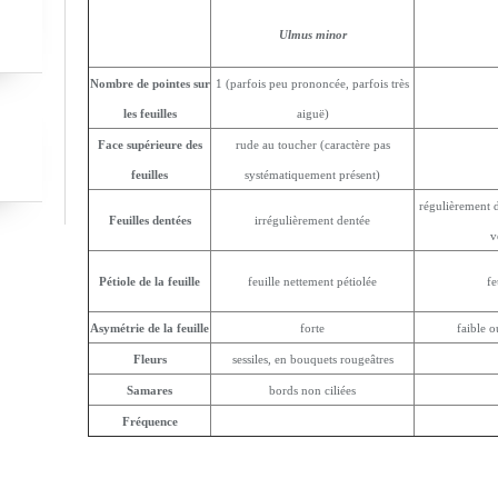
Ulmus minor
Nombre de pointes sur
1 (parfois peu prononcée, parfois très
les feuilles
aiguë)
Face supérieure des
rude au toucher (caractère pas
feuilles
systématiquement présent)
régulièrement d
Feuilles dentées
irrégulièrement dentée
v
Pétiole de la feuille
feuille nettement pétiolée
fe
Asymétrie de la feuille
forte
faible 
Fleurs
sessiles, en bouquets rougeâtres
Samares
bords non ciliées
Fréquence