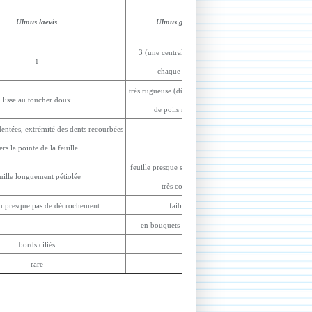
Ulmus laevis
Ulmus glabra
3 (une centrale et une de
1
chaque côté)
très rugueuse (dû à la présence
lisse au toucher doux
de poils raides)
entées, extrémité des dents recourbées
ers la pointe de la feuille
feuille
presque sessile (pétiole
uille
longuement pétiolée
très court)
ou presque pas de décrochement
faible
en bouquets rougeâtres
bords ciliés
rare