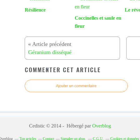
Résilience
Le rév
Coccinelles et saule en
fleur
Géranium disséqué
COMMENTER CET ARTICLE
Ajouter un commentaire
Cedistic © 2014 - Hébergé par
Overblog
 Overblog
Top articles
Contact
Signaler un abus
C.G.U.
Cookies et données 