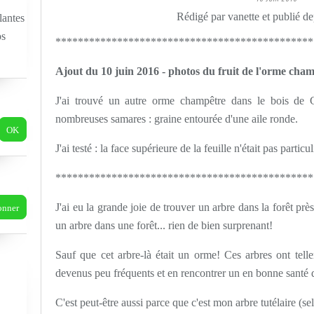
Rédigé par vanette et publié d
lantes
os
**********************************************
Ajout du 10 juin 2016 - photos du fruit de l'orme cha
J'ai trouvé un autre orme champêtre dans le bois de C
nombreuses samares : graine entourée d'une aile ronde.
J'ai testé : la face supérieure de la feuille n'était pas partic
**********************************************
J'ai eu la grande joie de trouver un arbre dans la forêt pr
un arbre dans une forêt... rien de bien surprenant!
Sauf que cet arbre-là était un orme! Ces arbres ont telle
devenus peu fréquents et en rencontrer un en bonne santé dan
C'est peut-être aussi parce que c'est mon arbre tutélaire (sel