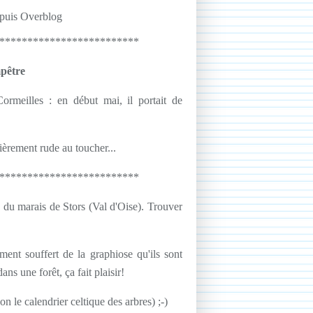
epuis Overblog
*************************
mpêtre
ormeilles : en début mai, il portait de
ulièrement rude au toucher...
*************************
ès du marais de Stors (Val d'Oise). Trouver
ment souffert de la graphiose qu'ils sont
s une forêt, ça fait plaisir!
on le calendrier celtique des arbres) ;-)