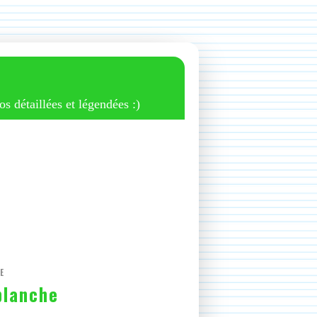
os détaillées et légendées :)
E
blanche