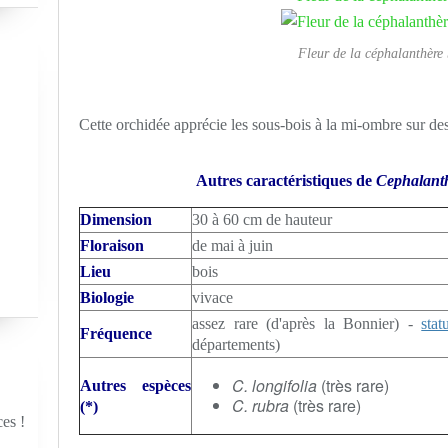
Fleur de la céphalanthère
Cette orchidée apprécie les sous-bois à la mi-ombre sur des 
Autres caractéristiques de
Cephalant
Dimension
3
0 à 60 cm
de hauteur
Floraison
de mai à juin
Lieu
bois
Biologie
vivace
assez rare (d'après la Bonnier) -
stat
Fréquence
départements)
C. longifolia
(très rare)
Autres espèces
C. rubra
(très rare)
(*)
ces !