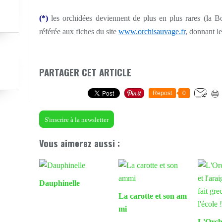
(*)
les orchidées deviennent de plus en plus rares (la Bo
référée aux fiches du site
www.orchisauvage.fr
, donnant le
PARTAGER CET ARTICLE
Repost
0
S'inscrire à la newsletter
Vous aimerez aussi :
Dauphinelle
La carotte et son am
mi
L'Orch