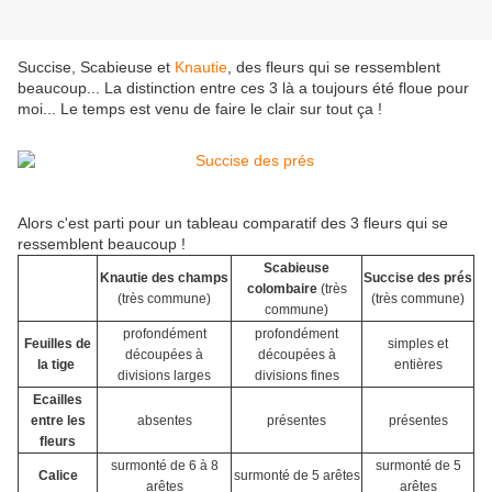
Succise, Scabieuse et
Knautie
, des fleurs qui se ressemblent
beaucoup... La distinction entre ces 3 là a toujours été floue pour
moi... Le temps est venu de faire le clair sur tout ça !
Alors c'est parti pour un tableau comparatif des 3 fleurs qui se
ressemblent beaucoup !
Scabieuse
Knautie des champs
Succise des prés
colombaire
(très
(très commune)
(très commune)
commune)
profondément
profondément
Feuilles de
simples et
découpées à
découpées à
la tige
entières
divisions larges
divisions fines
Ecailles
entre les
absentes
présentes
présentes
fleurs
surmonté de 6 à 8
surmonté de 5
Calice
surmonté de 5 arêtes
arêtes
arêtes