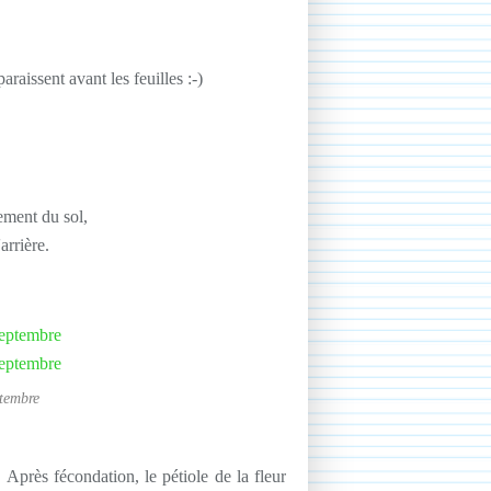
paraissent avant les feuilles :-)
tement du sol,
arrière.
tembre
! A
près fécondation, le pétiole de la fleur