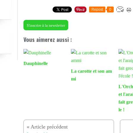
Repost
0
S'inscrire à la newsletter
Vous aimerez aussi :
Dauphinelle
La carotte et son am
mi
L'Orch
et l'ar
fait gr
le !