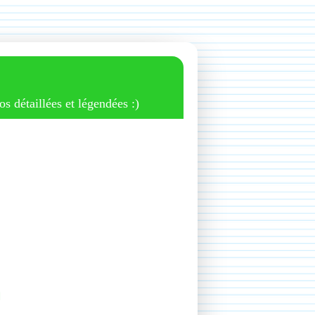
os détaillées et légendées :)
n