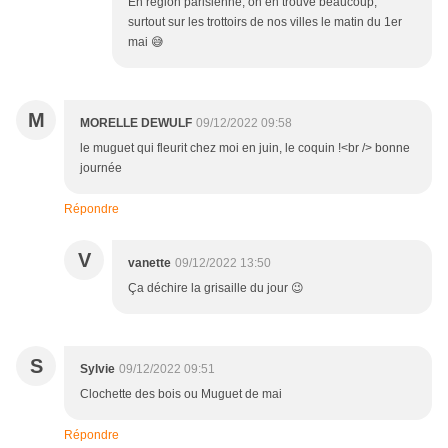
En région parisienne, on en trouve beaucoup,
surtout sur les trottoirs de nos villes le matin du 1er
mai 😅
M
MORELLE DEWULF
09/12/2022 09:58
le muguet qui fleurit chez moi en juin, le coquin !<br /> bonne
journée
Répondre
V
vanette
09/12/2022 13:50
Ça déchire la grisaille du jour 😉
S
Sylvie
09/12/2022 09:51
Clochette des bois ou Muguet de mai
Répondre